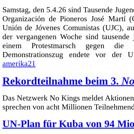
Samstag, den 5.4.26 sind Tausende Jugen
Organización de Pioneros José Martí 
Unión de Jóvenes Comunistas (UJC), au
der vergangenen Woche sind tausende
einem Protestmarsch gegen die 
Demonstrationszug endete vor der US
amerika21
Rekordteilnahme beim 3.
No
Das Netzwerk No Kings meldet Aktionen i
sprechen von acht Millionen Teilnehmen
UN-Plan für Kuba von 94 Mio