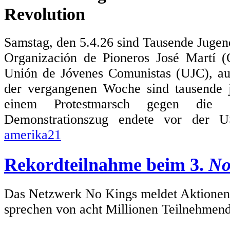
Revolution
Samstag, den 5.4.26 sind Tausende Jugen
Organización de Pioneros José Martí 
Unión de Jóvenes Comunistas (UJC), au
der vergangenen Woche sind tausende
einem Protestmarsch gegen die 
Demonstrationszug endete vor der US
amerika21
Rekordteilnahme beim 3.
No
Das Netzwerk No Kings meldet Aktionen i
sprechen von acht Millionen Teilnehmen