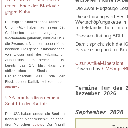
entstehen, müssen Arbeit
erneut Ende der Blockade
Die Zwei-Flugzeuge-Lös
gegen Kuba
Diese Lösung wird Besch
Wertschöpfungskette in 
Die Mitgliedsstaaten der Afrikanischen
mittelständischen Unter
Union (AU) haben auf ihrem 39.
Gipfeltreffen am vergangenen
Pressemitteilung BDLI
Wochenende gefordert, dass die USA
Damit spricht sich die I
die Zwangsmaßnahmen gegen Kuba
Bevölkerung und für Kri
beenden. Dies geht aus Informationen
von telesur und des kubanischen
Außenministeriums hervor. Es ist
« zur Artikel-Übersicht
bereits das 17. Mal, dass die
Powered by
CMSimpleB
afrikanischen Staats- und
Regierungschefs das Ende der
Blockade der Karibikinsel verlangen.
Termine für den 
amerika21
Dezember 2026
USA bombardieren erneut
Schiff in der Karibik
September 2026
Die USA haben erneut ein Boot im
Karibischen Meer versenkt und dabei
drei Menschen
getötet
. Der Angriff
Femini