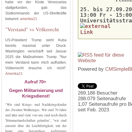
habe vor der Küste Venezuelas
stattgefunden, gab das
25. bis 27.09.20
Südkommando der US-Streitkräfte
13:00 Fr - 15:00
bekannt.
amerika21
Universitätsstra
"Verstand" vs Völkerecht
US-Präsident Trump sieht Kuba
bereits maximal unter Druck.
Washington verschärft seit Januar
2025 die Maßnahmen. Trump: "Nur
mein Verstand kann mich aufhalten,
Völkerrecht brauche ich nicht".
Powered by
CMSimpleB
Amerika21
Aufruf 70+
Gegen Militarisierung und
269.186
Besucher
Kriegsdienst!
288.079
Seitenaufrufe
1,07
Seitenaufrufe pro 
"Wir sind Kriegs- und Nachkriegskinder
seit Feb. 2023
des Zweiten Weltkrieges. Wir sind 70 Jahre
und älter und viele von uns sind noch durch
Trümmerlandschaften gelaufen", "wir sind
entsetzt über die Leichtfertigkeit, mit der
heute eine beispiellose Aufrüstung