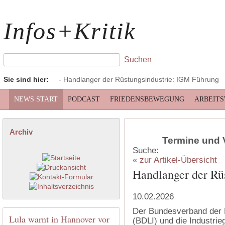
Infos+Kritik
Sie sind hier:
- Handlanger der Rüstungsindustrie: IGM Führung
NEWS START
PODCAST
FRIEDENSBEWEGUNG
ARBEIT
Archiv
Termine und 
Suche:
« zur Artikel-Übersicht
Handlanger der Rü
10.02.2026
Der Bundesverband der D
Lula warnt in Hannover vor
(BDLI) und die Industrie