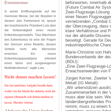
Extremismus
befürworten, innerhalb
(Future Combat Air Syste
In seiner Eröffnungsrede auf der
Zwei‑Flugzeuge‑Lösung 
Hannover Messe, bei der Brasilien in
einer Neuen Flugzeuggen
diesem Jahr Partnerland ist, sprach
vernetzenden „Combat Cl
der brasilianische Präsident Lula über
der Überzeugung, dass 
die Notwendigkeit eines neuen
klare Verhältnisse und P
Entwicklungsmodells. "Das Wachstum
nur der aktuelle Dissen
des Extremismus ist eine der Folgen
beseitigt. Gerade für De
der Grenzen eines Modells, dessen
industriepolitische Chan
Vorteile nicht alle Menschen
Marie‑Christine von Hah
erreichen. Ein neues
Bundesverbands der deut
Entwicklungsparadigma erfordert
(BDLI):
einen fairen und ausgewogenen
„Eine Zwei‑Flugzeuge‑Lö
Multilateralismus", sagte Lula.
Erwachsenwerden von 
Nicht dumm machen lassen!
Jürgen Kerner, Zweiter 
Metall (IG Metall):
Die fast unlösbare Aufgabe besteht darin,
„Wir unterstützen ausdrü
weder von der Macht der anderen, noch der
Zusammenarbeit in der V
eigenen Ohnmacht sich dumm machen zu
muss aber klar sein: We
länderübergreifendes Pr
lassen. Theodor Adorno
nimmt, muss zu einem fa
Afrikanische Union fordert