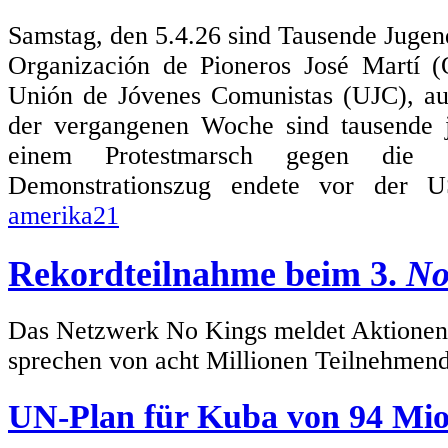
Samstag, den 5.4.26 sind Tausende Jugen
Organización de Pioneros José Martí 
Unión de Jóvenes Comunistas (UJC), au
der vergangenen Woche sind tausende
einem Protestmarsch gegen die 
Demonstrationszug endete vor der US
amerika21
Rekordteilnahme beim 3.
No
Das Netzwerk No Kings meldet Aktionen i
sprechen von acht Millionen Teilnehmen
UN-Plan für Kuba von 94 Mio