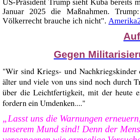
US-Präsident Trump sieht Kuba bereits m
Januar 2025 die Maßnahmen. Trump: 
Völkerrecht brauche ich nicht".
Amerika
Auf
Gegen Militarisie
"Wir sind Kriegs- und Nachkriegskinder 
älter und viele von uns sind noch durch T
über die Leichtfertigkeit, mit der heute 
fordern ein Umdenken...."
„Lasst uns die Warnungen erneuern,
unserem Mund sind! Denn der Mensc
vergangenen wie armselige Versuch