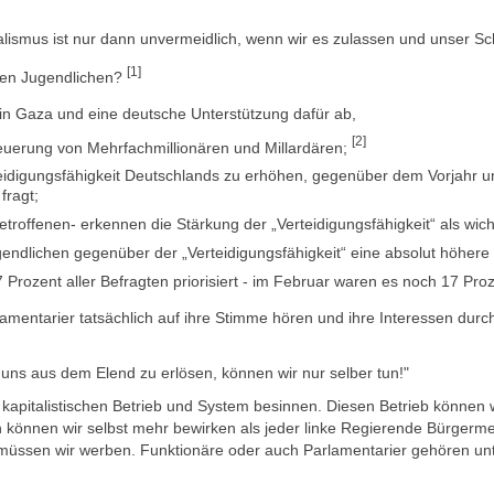
alismus ist nur dann unvermeidlich, wenn wir es zulassen und unser Sc
[1]
elen Jugendlichen?
in Gaza und eine deutsche Unterstützung dafür ab,
[2]
steuerung von Mehrfachmillionären und Millardären;
Verteidigungsfähigkeit Deutschlands zu erhöhen, gegenüber dem Vorjahr 
fragt;
troffenen- erkennen die Stärkung der „Verteidigungsfähigkeit“ als wic
ndlichen gegenüber der „Verteidigungsfähigkeit“ eine absolut höhere P
 Prozent aller Befragten priorisiert - im Februar waren es noch 17 Proz
mentarier tatsächlich auf ihre Stimme hören und ihre Interessen durch
 uns aus dem Elend zu erlösen, können wir nur selber tun!"
kapitalistischen Betrieb und System besinnen. Diesen Betrieb können w
önnen wir selbst mehr bewirken als jeder linke Regierende Bürgermeis
müssen wir werben. Funktionäre oder auch Parlamentarier gehören unt