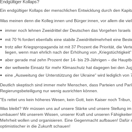
Endgültiger Kollaps?
Ein endgültiger Kollaps der menschlichen Entwicklung durch den Kapit
Was meinen denn die Kolleg:innen und Bürger:innen, vor allem die vi
immer noch lehnen Zweidrittel der Deutschen das Vorgehen Israels 
mit 70 % fordert ebenfalls eine stabile Zweidrittelmehrheit eine Be
trotz aller Kriegspropaganda ist mit 37 Prozent die Priorität, die 
liegen, wenn man ehrlich nach der Erhöhung von „Kriegstüchtigkeit“ 
aber gerade mal zehn Prozent der 14- bis 29-Jährigen – die Hauptbe
der weltweite Einsatz für mehr Klimaschutz hat dagegen bei den Juge
eine „Ausweitung der Unterstützung der Ukraine“ wird lediglich von 7
Deutlich skeptisch sind immer mehr Menschen, dass Parteien und Parla
Regierungsbeteiligung nur wenig ausrichten können.
"Es rettet uns kein höheres Wesen, kein Gott, kein Kaiser noch Tribun,
Was bleibt? Wir müssen uns auf unsere Stärke und unsere Stellung im 
umbauen! Mit unserem Wissen, unserer Kraft und unseren Fähigkeiten k
Mehrheit wollen und organisieren. Eine Gegenmacht aufbauen! Dafür 
optimistischer in die Zukunft schauen!