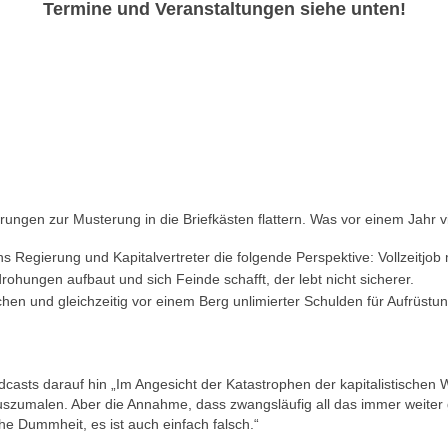
Termine und Veranstaltungen siehe unten!
gen zur Musterung in die Briefkästen flattern. Was vor einem Jahr vi
s Regierung und Kapitalvertreter die folgende Perspektive: Vollzeitjob
rohungen aufbaut und sich Feinde schafft, der lebt nicht sicherer.
ichen und gleichzeitig vor einem Berg unlimierter Schulden für Aufrüstu
odcasts darauf hin „Im Angesicht der Katastrophen der kapitalistischen 
uszumalen. Aber die Annahme, dass zwangsläufig all das immer weiter 
che Dummheit, es ist auch einfach falsch.“