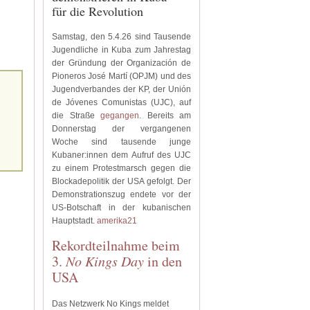
für die Revolution
Samstag, den 5.4.26 sind Tausende
Jugendliche in Kuba zum Jahrestag
der Gründung der Organización de
Pioneros José Martí (OPJM) und des
Jugendverbandes der KP, der Unión
de Jóvenes Comunistas (UJC), auf
die Straße
gegangen
.
Bereits am
Donnerstag der vergangenen
Woche sind tausende junge
Kubaner:innen dem Aufruf des UJC
zu einem Protestmarsch gegen die
Blockadepolitik der USA gefolgt.
Der
Demonstrationszug endete vor der
US-Botschaft in der kubanischen
Hauptstadt.
amerika21
Rekordteilnahme beim
3.
No Kings Day
in den
USA
Das Netzwerk No Kings meldet