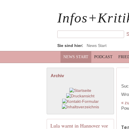
Infos+Kriti
Sie sind hier:
News Start
NEWS START
PODCAST
FRIE
Archiv
Suc
Wro
« zu
Pow
Lula warnt in Hannover vor
Te