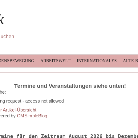
k
DENSBEWEGUNG
ARBEITSWELT
INTERNATIONALES
ALTE 
Termine und Veranstaltungen siehe unten!
he:
ng request - access not allowed
r Artikel-Übersicht
ered by
CMSimpleBlog
rmine für den Zeitraum August 2026 bis Dezemb