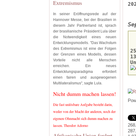
Extremismus
20
In seiner Eröffnungsrede auf der
Hannover Messe, bei der Brasilien in
Se
diesem Jahr Partnerland ist, sprach
der brasilianische Präsident Lula über
die Notwendigkeit eines neuen
Entwicklungsmodells. "Das Wachstum
des Extremismus ist eine der Folgen
2
der Grenzen eines Modells, dessen
1
Vorteile nicht alle Menschen
U
erreichen. Ein neues
Entwicklungsparadigma erfordert
einen fairen und ausgewogenen
Multilateralismus", sagte Lula.
Nicht dumm machen lassen!
Pow
Die fast unlösbare Aufgabe besteht darin,
weder von der Macht der anderen, noch der
eigenen Ohnmacht sich dumm machen zu
268
lassen. Theodor Adorno
287
Afrikanische Union fordert