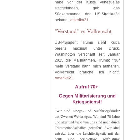
habe vor der Küste Venezuelas
stattgefunden, gab das
Südkommando der US-Streitkräfte
bekannt.
amerika21
"Verstand" vs Völkerecht
US-Präsident Trump sieht Kuba
bereits maximal unter Druck.
Washington verschärft seit Januar
2025 die Maßnahmen. Trump: "Nur
mein Verstand kann mich aufhalten,
Völkerrecht brauche ich nicht".
Amerika21
Aufruf 70+
Gegen Militarisierung und
Kriegsdienst!
"Wir sind Kriegs- und Nachkriegskinder
des Zweiten Weltkrieges. Wir sind 70 Jahre
und älter und viele von uns sind noch durch
Trümmerlandschaften gelaufen", "wir sind
entsetzt über die Leichtfertigkeit, mit der
heute eine beispiellose Aufrüstung