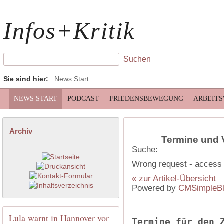
Infos+Kritik
Sie sind hier:
News Start
NEWS START
PODCAST
FRIEDENSBEWEGUNG
ARBEIT
Archiv
Termine und 
Suche:
Wrong request - access 
« zur Artikel-Übersicht
Powered by
CMSimpleB
Lula warnt in Hannover vor
Termine für den 