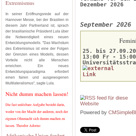
Extremismus
Dezember 2026
In seiner Eröffnungsrede auf der
Hannover Messe, bei der Brasilien in
September 2026
diesem Jahr Partnerland ist, sprach
der brasilianische Präsident Lula über
die Notwendigkeit eines neuen
Femini
Entwicklungsmodells. "Das Wachstum
des Extremismus ist eine der Folgen
25. bis 27.09.20
der Grenzen eines Modells, dessen
13:00 Fr - 15:00
Vorteile nicht alle Menschen
Universitätsstra
erreichen. Ein neues
Entwicklungsparadigma erfordert
einen fairen und ausgewogenen
Multilateralismus", sagte Lula.
Nicht dumm machen lassen!
Die fast unlösbare Aufgabe besteht darin,
weder von der Macht der anderen, noch der
Powered by
CMSimpleB
eigenen Ohnmacht sich dumm machen zu
lassen. Theodor Adorno
Afrikanische Union fordert