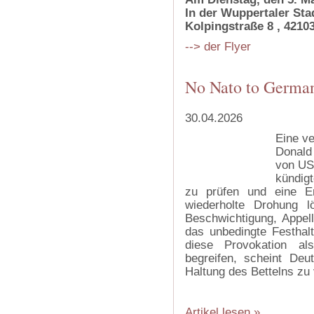
In der Wuppertaler Sta
Kolpingstraße 8 , 4210
--> der Flyer
No Nato to Germa
30.04.2026
Eine ve
Donald
von US
kündigt
zu prüfen und eine En
wiederholte Drohung l
Beschwichtigung, Appel
das unbedingte Festhal
diese Provokation al
begreifen, scheint Deut
Haltung des Bettelns zu 
Artikel lesen »