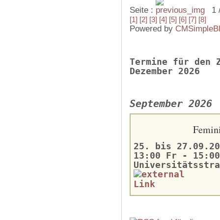
Seite :
1 
[1]
[2]
[3]
[4]
[5]
[6]
[7]
[8]
Powered by
CMSimpleB
Termine für den 
Dezember 2026
September 2026
Femini
25. bis 27.09.20
13:00 Fr - 15:00
Universitätsstra