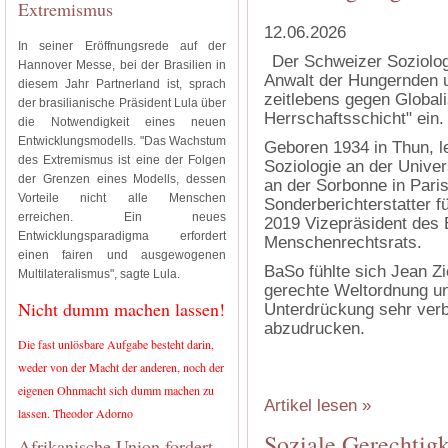
Extremismus
12.06.2026
In seiner Eröffnungsrede auf der
Der Schweizer Soziologe
Hannover Messe, bei der Brasilien in
Anwalt der Hungernden u
diesem Jahr Partnerland ist, sprach
zeitlebens gegen Globali
der brasilianische Präsident Lula über
Herrschaftsschicht" ein.
die Notwendigkeit eines neuen
Entwicklungsmodells. "Das Wachstum
Ge­boren 1934 in Thun, l
des Extremismus ist eine der Folgen
Soziologie an der Univer
der Grenzen eines Modells, dessen
an der Sorbonne in Pari
Vorteile nicht alle Menschen
Sonderberichterstatter 
erreichen. Ein neues
2019 Vizepräsident des
Entwicklungsparadigma erfordert
Menschenrechtsrats.
einen fairen und ausgewogenen
BaSo fühlte sich Jean Zie
Multilateralismus", sagte Lula.
gerechte Weltordnung u
Nicht dumm machen lassen!
Unterdrückung sehr verb
abzudrucken.
Die fast unlösbare Aufgabe besteht darin,
weder von der Macht der anderen, noch der
eigenen Ohnmacht sich dumm machen zu
Artikel lesen »
lassen. Theodor Adorno
Soziale Gerechtigke
Afrikanische Union fordert