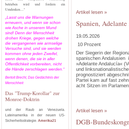
‍
betrieben wird und fordern ein
Umdenken...."
Artikel lesen »
„Lasst uns die Warnungen
Spanien, Adelante 
erneuern, und wenn sie schon
wie Asche in unserem Mund
sind! Denn der Menschheit
19.05.2026
drohen Kriege, gegen welche
die vergangenen wie armselige
10 Prozent
Versuche sind, und sie werden
Der Siegerin der Regio
kommen ohne jeden Zweifel,
spanischen Andalusien is
wenn denen, die sie in aller
»Adelante Andalucía« (V
Öffentlichkeit vorbereiten, nicht
und linksnationalistisch
die Hände zerschlagen werden.“
prognostiziert abgeschn
Bertolt Brecht, Das Gedächtnis der
Partei kam auf fast zehn 
Menschheit
acht Sitzen im Parlament
Das "Trump-Korollar" zur
Monroe-Doktrin
‍
und der Raub an Venezuela.
Artikel lesen »
Lateinamerika in der neuen US-
DGB-Bundeskongre
Sicherheitsstrategie.
Amerika21