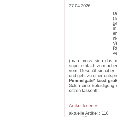
27.04.2026
U
(
ge
i
e
ni
V
R
v
(man muss sich das mal
super einfach zu machen
vom Geschäftsinhaber g
und geht zu einer entsp
Pimmelgate* lässt grü
Solch eine Beleidigung 
sitzen lassen!!!
Artikel lesen »
aktuelle Artikel : 110