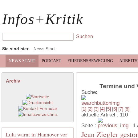
Infos+Kritik
Sie sind hier:
News Start
NEWS START
PODCAST
FRIEDENSBEWEGUNG
ARBEIT
Archiv
Termine und 
Suche:
[1]
[2]
[3]
[4]
[5]
[6]
[7]
[8]
aktuelle Artikel : 110
Seite :
1 
Jean Ziegler gesto
Lula warnt in Hannover vor