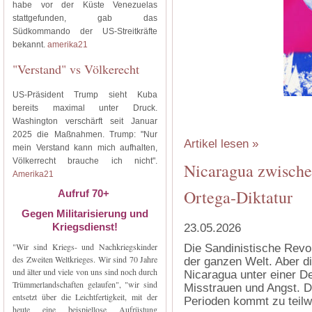
habe vor der Küste Venezuelas
stattgefunden, gab das
Südkommando der US-Streitkräfte
bekannt.
amerika21
"Verstand" vs Völkerecht
US-Präsident Trump sieht Kuba
bereits maximal unter Druck.
Washington verschärft seit Januar
2025 die Maßnahmen. Trump: "Nur
Artikel lesen »
mein Verstand kann mich aufhalten,
Völkerrecht brauche ich nicht".
Nicaragua zwische
Amerika21
Ortega-Diktatur
Aufruf 70+
Gegen Militarisierung und
Kriegsdienst!
23.05.2026
"Wir sind Kriegs- und Nachkriegskinder
‍Die Sandinistische Revol
des Zweiten Weltkrieges. Wir sind 70 Jahre
der ganzen Welt. Aber di
und älter und viele von uns sind noch durch
Nicaragua unter einer D
Trümmerlandschaften gelaufen", "wir sind
Misstrauen und Angst. D
entsetzt über die Leichtfertigkeit, mit der
Perioden kommt zu teilw
heute eine beispiellose Aufrüstung