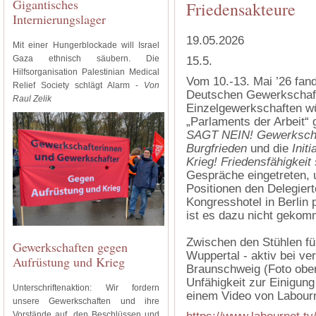
Gigantisches
Friedensakteure
Internierungslager
19.05.2026
Mit einer Hungerblockade will Israel
Gaza ethnisch säubern. Die
15.5.
Hilfsorganisation Palestinian Medical
Vom 10.-13. Mai ’26 fan
Relief Society schlägt Alarm -
Von
Deutschen Gewerkschaft
Raul Zelik
Einzelgewerkschaften wü
„Parlaments der Arbeit“
SAGT NEIN! Gewerkschaf
Burgfrieden
und die
Init
Krieg! Friedensfähigkeit 
Gespräche eingetreten, 
Positionen den Delegiert
Kongresshotel in Berlin
ist es dazu nicht geko
Zwischen den Stühlen fü
Gewerkschaften gegen
Wuppertal - aktiv bei ve
Aufrüstung und Krieg
Braunschweig (Foto oben
Unfähigkeit zur Einigung
Unterschriftenaktion: Wir fordern
einem Video von Labourne
unsere Gewerkschaften und ihre
Vorstände auf, den Beschlüssen und